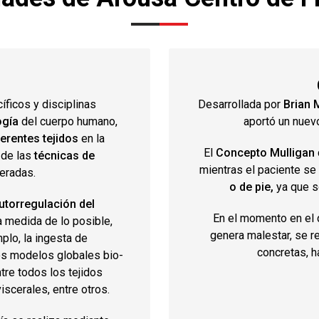
ficos y disciplinas
Desarrollada por
Brian 
ogía
del cuerpo humano,
aportó un nuev
erentes tejidos
en la
El
Concepto Mulligan
 de las
técnicas de
mientras el paciente se
teradas.
o de pie,
ya que s
utorregulación del
En el momento en el q
la medida de lo posible,
genera malestar, se r
plo, la ingesta de
concretas, h
os modelos globales bio-
tre todos los tejidos
scerales, entre otros.