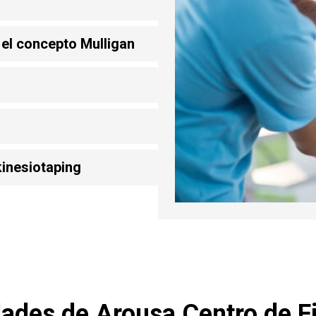
 el concepto Mulligan
inesiotaping
dades de Arousa Centro de Fi